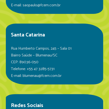
E-mail: saopaulo@fcem.com.br
Santa Catarina
Rua Humberto Campos, 245 – Sala 01
Bairro Saúde – Blumenau/SC
CEP: 89036-050
Telefone: +55 47 3285-5731
E-mail: blumenau@fcem.com.br
Redes Sociais